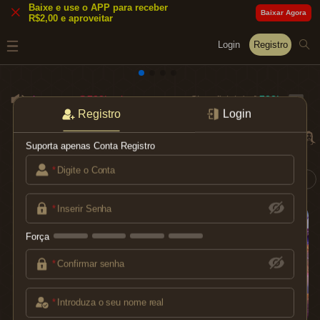
Baixe e use o APP para receber
Baixar Agora
R$2,00 e aproveitar
Login
Registro
cial
Telegram：
@733Luck.com
Site oficial da [
733Luck.com
Registro
Login
Popular
Slots
Blockchain
Pescaria
Suporta apenas Conta Registro
Popular
Tudo
Força
Doraemon
Christmas
Labubu Zimomo
Dragon FOFO